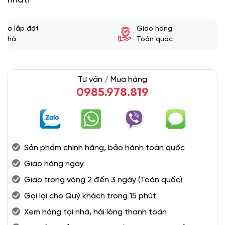
nhất!
 trợ lắp đặt
Giao hàng
i nhà
Toàn quốc
Tư vấn / Mua hàng
0985.978.819
Sản phẩm chính hãng, bảo hành toàn quốc
Giao hàng ngay
Giao trong vòng 2 đến 3 ngày (Toàn quốc)
Gọi lại cho Quý khách trong 15 phút
Xem hàng tại nhà, hài lòng thanh toán