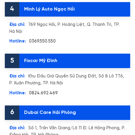
4
Minh Lý Auto Ngọc Hồi
Địa chỉ:
769 Ngọc Hồi, P. Hoàng Liệt, Q. Thanh Trì, TP.
Hà Nội
Hotline:
0369.550.550
5
Fixcar Mỹ Đình
Địa chỉ:
Khu Đấu Giá Quyền Sử Dụng Đất, Số 8 Lô TT6,
P. Xuân Phương, TP. Hà Nội
Hotline:
0824.692.469
6
Dubai Care Hải Phòng
Địa chỉ:
Số 1, Trần Văn Giang/Lô 11 Đ. Lê Hồng Phong, P.
Đằng Hải, TP. Hải Phòng