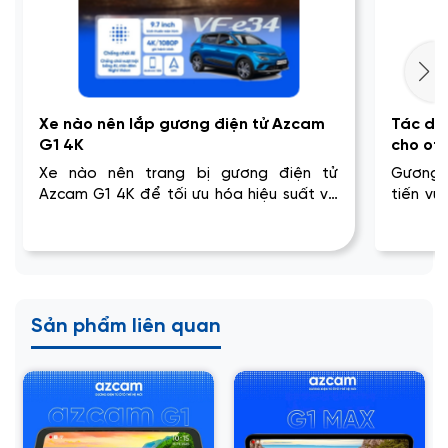
Xe nào nên lắp gương điện tử Azcam
Tác dụn
G1 4K
cho oto
Xe nào nên trang bị gương điện tử
Gương 
Azcam G1 4K để tối ưu hóa hiệu suất và
tiến vượ
tính năng an toàn khi di chuyển? Hãy cùng
thực mà
đọc bài viết để biết chi tiết hơn. Xe nào
viết nà
nên lắp gương điện...
đọc. Tác
Sản phẩm liên quan