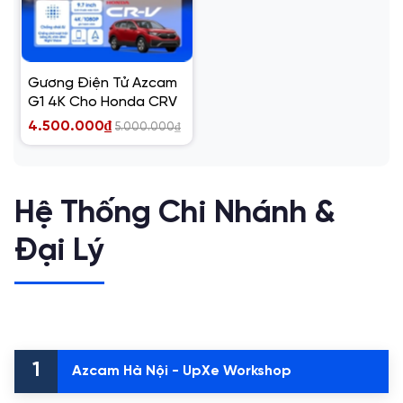
Gương Điện Tử Azcam
G1 4K Cho Honda CRV
4.500.000₫
5.000.000₫
Hệ Thống Chi Nhánh &
Đại Lý
1
Azcam Hà Nội - UpXe Workshop