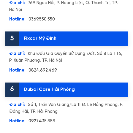
Địa chỉ:
769 Ngọc Hồi, P. Hoàng Liệt, Q. Thanh Trì, TP.
Hà Nội
Hotline:
0369.550.550
5
Fixcar Mỹ Đình
Địa chỉ:
Khu Đấu Giá Quyền Sử Dụng Đất, Số 8 Lô TT6,
P. Xuân Phương, TP. Hà Nội
Hotline:
0824.692.469
6
Dubai Care Hải Phòng
Địa chỉ:
Số 1, Trần Văn Giang/Lô 11 Đ. Lê Hồng Phong, P.
Đằng Hải, TP. Hải Phòng
Hotline:
0927.435.858