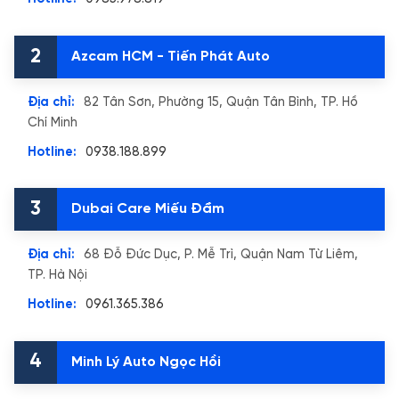
2
Azcam HCM - Tiến Phát Auto
Địa chỉ:
82 Tân Sơn, Phường 15, Quận Tân Bình, TP. Hồ
Chí Minh
Hotline:
0938.188.899
3
Dubai Care Miếu Đầm
Địa chỉ:
68 Đỗ Đức Dục, P. Mễ Trì, Quận Nam Từ Liêm,
TP. Hà Nội
Hotline:
0961.365.386
4
Minh Lý Auto Ngọc Hồi